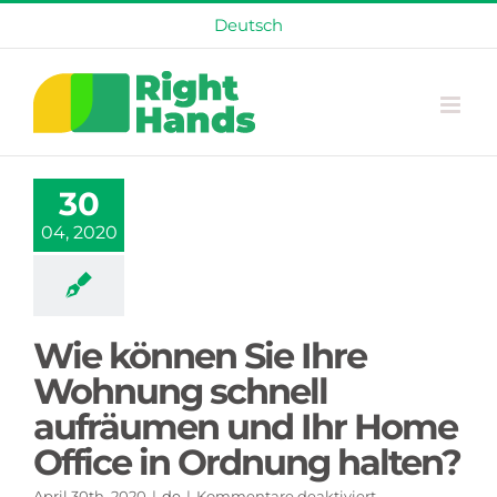
Skip
Deutsch
to
content
30
04, 2020
Wie können Sie Ihre
Wohnung schnell
aufräumen und Ihr Home
Office in Ordnung halten?
für
April 30th, 2020
|
de
|
Kommentare deaktiviert