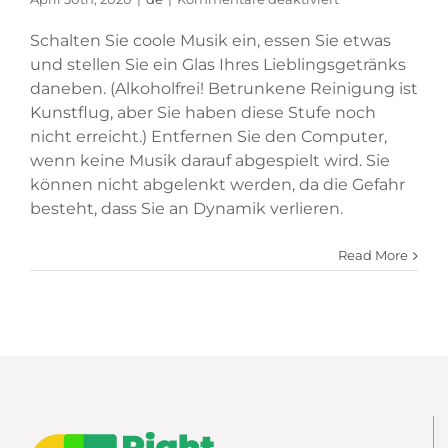
Wie
können
Schalten Sie coole Musik ein, essen Sie etwas
Sie
und stellen Sie ein Glas Ihres Lieblingsgetränks
Ihre
daneben. (Alkoholfrei! Betrunkene Reinigung ist
Wohnung
Kunstflug, aber Sie haben diese Stufe noch
schnell
aufräumen
nicht erreicht.) Entfernen Sie den Computer,
und
wenn keine Musik darauf abgespielt wird. Sie
Ihr
können nicht abgelenkt werden, da die Gefahr
Home
besteht, dass Sie an Dynamik verlieren.
Office
in
Ordnung
Read More
halten?